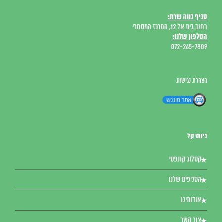
סניף נווה שרת:
רחוב בית אל 12, המרכז המסחרי
הטלפון שלנו:
072-265-7809
הצהרת נגישות
ניווט קל
קטלוג קונפטי
הסניפים שלנו
אודותינו
צור קשר