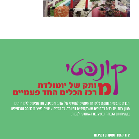
חברת קונפטי משווקת כלים חד פעמיים לתושבי תל אביב והסביבה, אנו מציעים ללקוחותינו
מגוון רחב של כלים במחירים אטרקטיביים במיוחד. כל הכלים עשויים באיכות גבוהה ומצטיינים
בקשיחותם הגבוהה ובעיצובם האותנטי למקור.
צור קשר ושעות זמינות