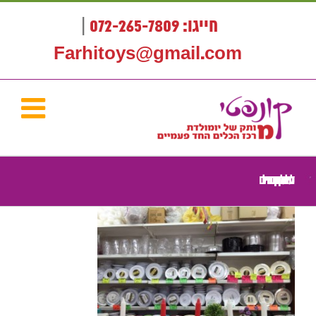
לג
תוכן
חייגו: 072-265-7809
|
Farhitoys@gmail.com
מגוון ענק של כלים חד פעימיים לימי הולדת