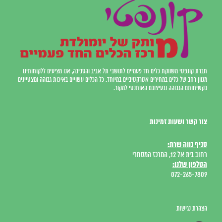
חברת קונפטי משווקת כלים חד פעמיים לתושבי תל אביב והסביבה, אנו מציעים ללקוחותינו
מגוון רחב של כלים במחירים אטרקטיביים במיוחד. כל הכלים עשויים באיכות גבוהה ומצטיינים
בקשיחותם הגבוהה ובעיצובם האותנטי למקור.
צור קשר ושעות זמינות
סניף נווה שרת:
רחוב בית אל 12, המרכז המסחרי
הטלפון שלנו:
072-265-7809
הצהרת נגישות