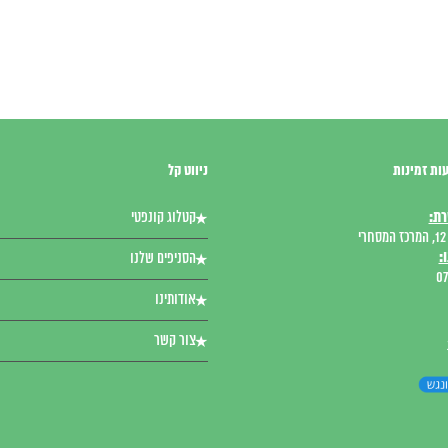
ות זמינות
ניווט קל
רת:
קטלוג קונפטי
י
:
הסניפים שלנו
07
אודותינו
צור קשר