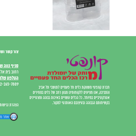
צור קשר ושע
סניף נווה ש
רחוב בית אל 12, המרכז המסחר
הטלפון שלנו
2-265-7809
חברת קונפטי משווקת כלים חד פעמיים לתושבי תל אביב
והסביבה, אנו מציעים ללקוחותינו מגוון רחב של כלים במחירים
אטרקטיביים במיוחד. כל הכלים עשויים באיכות גבוהה ומצטיינים
בקשיחותם הגבוהה ובעיצובם האותנטי למקור.
הצהרת נגישות