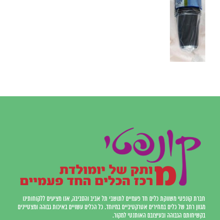
חברת קונפטי משווקת כלים חד פעמיים לתושבי תל אביב והסביבה, אנו מציעים ללקוחותינו
מגוון רחב של כלים במחירים אטרקטיביים במיוחד. כל הכלים עשויים באיכות גבוהה ומצטיינים
בקשיחותם הגבוהה ובעיצובם האותנטי למקור.