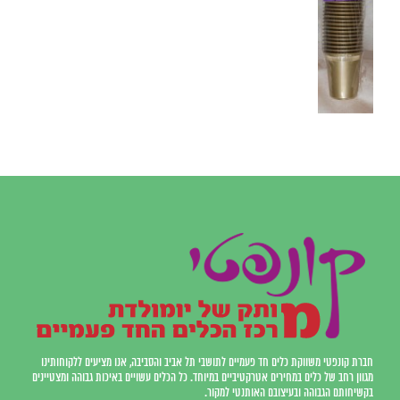
חברת קונפטי משווקת כלים חד פעמיים לתושבי תל אביב והסביבה, אנו מציעים ללקוחותינו
מגוון רחב של כלים במחירים אטרקטיביים במיוחד. כל הכלים עשויים באיכות גבוהה ומצטיינים
בקשיחותם הגבוהה ובעיצובם האותנטי למקור.