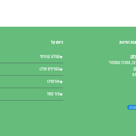
ות זמינות
ניווט קל
רת:
קטלוג קונפטי
י
:
הסניפים שלנו
07
אודותינו
צור קשר