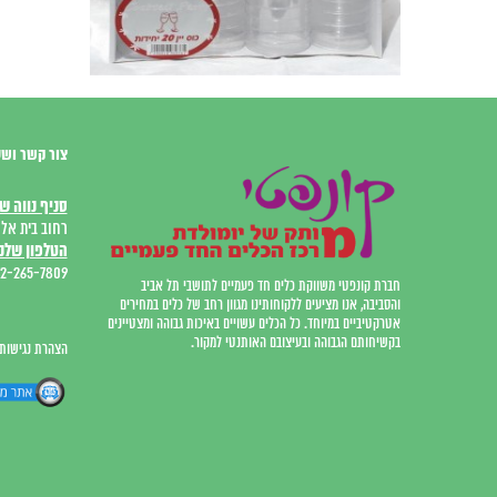
צור קשר ושע
סניף נווה ש
רחוב בית אל 12, המרכז המסחר
הטלפון שלנו
2-265-7809
חברת קונפטי משווקת כלים חד פעמיים לתושבי תל אביב
והסביבה, אנו מציעים ללקוחותינו מגוון רחב של כלים במחירים
אטרקטיביים במיוחד. כל הכלים עשויים באיכות גבוהה ומצטיינים
בקשיחותם הגבוהה ובעיצובם האותנטי למקור.
הצהרת נגישות