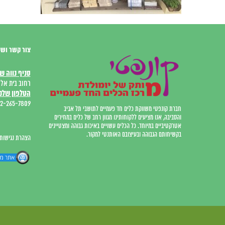
צור קשר ושע
סניף נווה ש
רחוב בית אל 12, המרכז המסחר
הטלפון שלנו
2-265-7809
חברת קונפטי משווקת כלים חד פעמיים לתושבי תל אביב
והסביבה, אנו מציעים ללקוחותינו מגוון רחב של כלים במחירים
אטרקטיביים במיוחד. כל הכלים עשויים באיכות גבוהה ומצטיינים
בקשיחותם הגבוהה ובעיצובם האותנטי למקור.
הצהרת נגישות