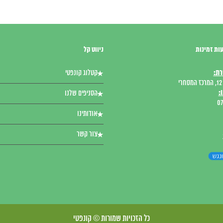
ות זמינות
ניווט קל
רת:
קטלוג קונפטי
י
:
הסניפים שלנו
07
אודותינו
צור קשר
כל הזכויות שמורות © קונפטי