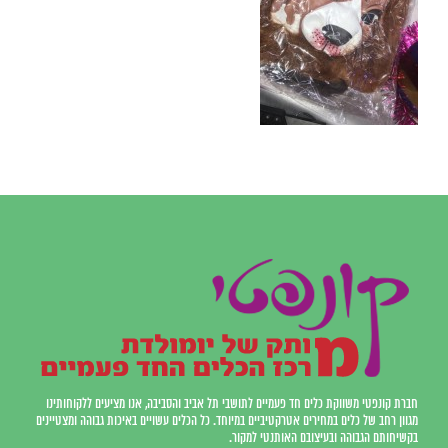
חברת קונפטי משווקת כלים חד פעמיים לתושבי תל אביב והסביבה, אנו מציעים ללקוחותינו
מגוון רחב של כלים במחירים אטרקטיביים במיוחד. כל הכלים עשויים באיכות גבוהה ומצטיינים
בקשיחותם הגבוהה ובעיצובם האותנטי למקור.