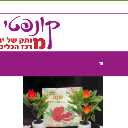
לג
תוכן
10