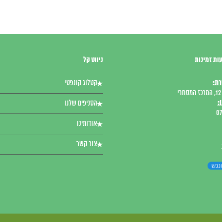
ות זמינות
ניווט קל
רת:
קטלוג קונפטי
י
:
הסניפים שלנו
07
אודותינו
צור קשר