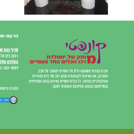
צור קשר ושע
סניף נווה ש
רחוב בית אל 12, המרכז המסחר
הטלפון שלנו
2-265-7809
חברת קונפטי משווקת כלים חד פעמיים לתושבי תל אביב
והסביבה, אנו מציעים ללקוחותינו מגוון רחב של כלים במחירים
אטרקטיביים במיוחד. כל הכלים עשויים באיכות גבוהה ומצטיינים
בקשיחותם הגבוהה ובעיצובם האותנטי למקור.
הצהרת נגישות