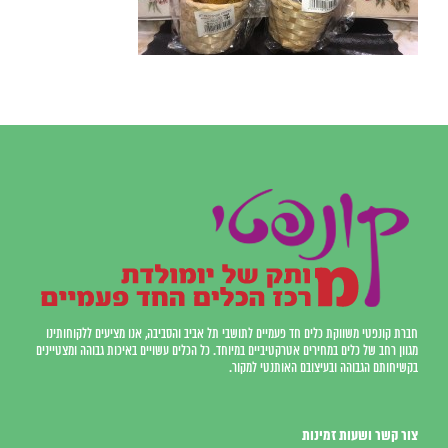
חברת קונפטי משווקת כלים חד פעמיים לתושבי תל אביב והסביבה, אנו מציעים ללקוחותינו
מגוון רחב של כלים במחירים אטרקטיביים במיוחד. כל הכלים עשויים באיכות גבוהה ומצטיינים
בקשיחותם הגבוהה ובעיצובם האותנטי למקור.
צור קשר ושעות זמינות