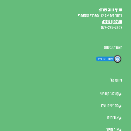
סניף נווה שרת:
רחוב בית אל 12, המרכז המסחרי
הטלפון שלנו:
072-265-7809
הצהרת נגישות
ניווט קל
קטלוג קונפטי
הסניפים שלנו
אודותינו
צור קשר