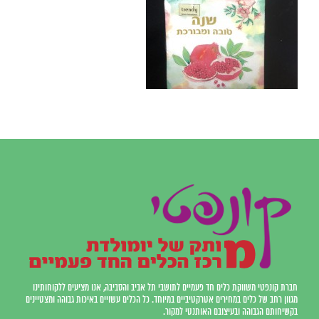
חברת קונפטי משווקת כלים חד פעמיים לתושבי תל אביב והסביבה, אנו מציעים ללקוחותינו
מגוון רחב של כלים במחירים אטרקטיביים במיוחד. כל הכלים עשויים באיכות גבוהה ומצטיינים
בקשיחותם הגבוהה ובעיצובם האותנטי למקור.