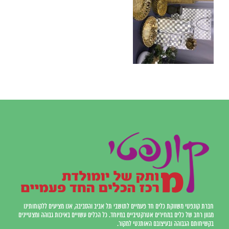
חברת קונפטי משווקת כלים חד פעמיים לתושבי תל אביב והסביבה, אנו מציעים ללקוחותינו
מגוון רחב של כלים במחירים אטרקטיביים במיוחד. כל הכלים עשויים באיכות גבוהה ומצטיינים
בקשיחותם הגבוהה ובעיצובם האותנטי למקור.