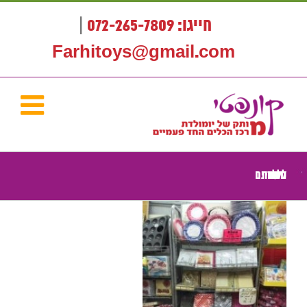
לג
תוכן
חייגו: 072-265-7809
|
Farhitoys@gmail.com
כלים חד פעמיים לימי הולדת