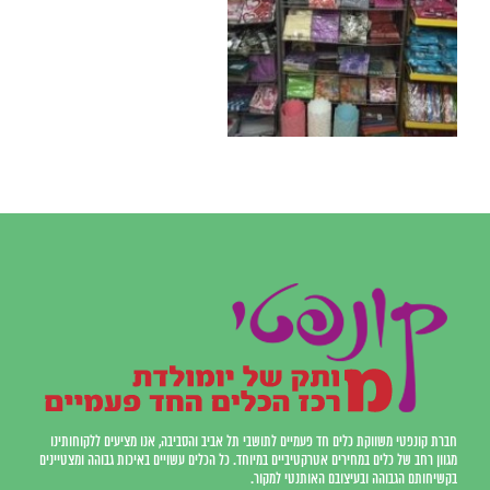
חברת קונפטי משווקת כלים חד פעמיים לתושבי תל אביב והסביבה, אנו מציעים ללקוחותינו
מגוון רחב של כלים במחירים אטרקטיביים במיוחד. כל הכלים עשויים באיכות גבוהה ומצטיינים
בקשיחותם הגבוהה ובעיצובם האותנטי למקור.