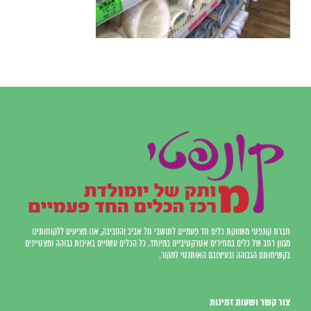
חברת קונפטי משווקת כלים חד פעמיים לתושבי תל אביב והסביבה, אנו מציעים ללקוחותינו
מגוון רחב של כלים במחירים אטרקטיביים במיוחד. כל הכלים עשויים באיכות גבוהה ומצטיינים
בקשיחותם הגבוהה ובעיצובם האותנטי למקור.
צור קשר ושעות זמינות