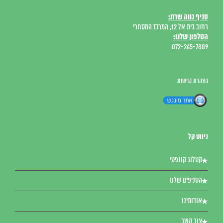
סניף נווה שרת:
רחוב בית אל 12, המרכז המסחרי
הטלפון שלנו:
072-265-7809
הצהרת נגישות
ניווט קל
קטלוג קונפטי
הסניפים שלנו
אודותינו
צור קשר