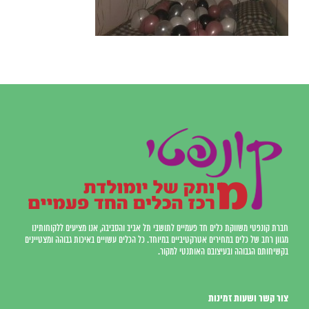
חברת קונפטי משווקת כלים חד פעמיים לתושבי תל אביב והסביבה, אנו מציעים ללקוחותינו
מגוון רחב של כלים במחירים אטרקטיביים במיוחד. כל הכלים עשויים באיכות גבוהה ומצטיינים
בקשיחותם הגבוהה ובעיצובם האותנטי למקור.
צור קשר ושעות זמינות