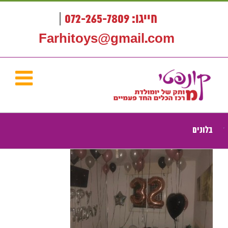
לג
תוכן
חייגו: 072-265-7809
|
Farhitoys@gmail.com
בלונים