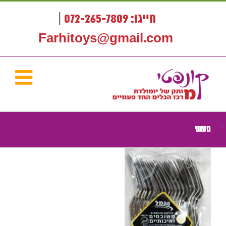
לג
תוכן
חייגו: 072-265-7809
|
Farhitoys@gmail.com
סכום חד פעמי