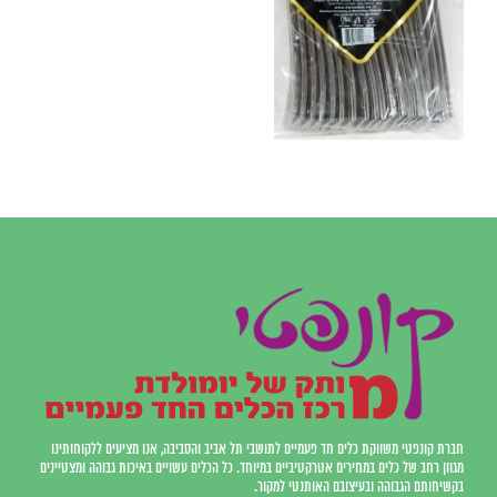
חברת קונפטי משווקת כלים חד פעמיים לתושבי תל אביב והסביבה, אנו מציעים ללקוחותינו
מגוון רחב של כלים במחירים אטרקטיביים במיוחד. כל הכלים עשויים באיכות גבוהה ומצטיינים
בקשיחותם הגבוהה ובעיצובם האותנטי למקור.