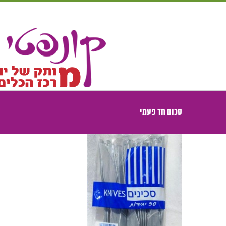
לג
תוכן
סכום חד פעמי