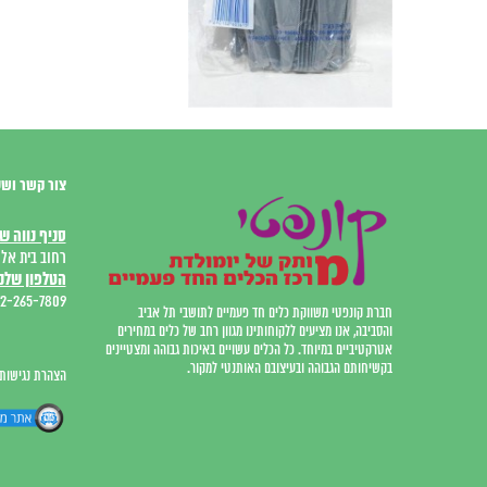
צור קשר ושע
סניף נווה ש
רחוב בית אל 12, המרכז המסחר
הטלפון שלנו
2-265-7809
חברת קונפטי משווקת כלים חד פעמיים לתושבי תל אביב
והסביבה, אנו מציעים ללקוחותינו מגוון רחב של כלים במחירים
אטרקטיביים במיוחד. כל הכלים עשויים באיכות גבוהה ומצטיינים
בקשיחותם הגבוהה ובעיצובם האותנטי למקור.
הצהרת נגישות