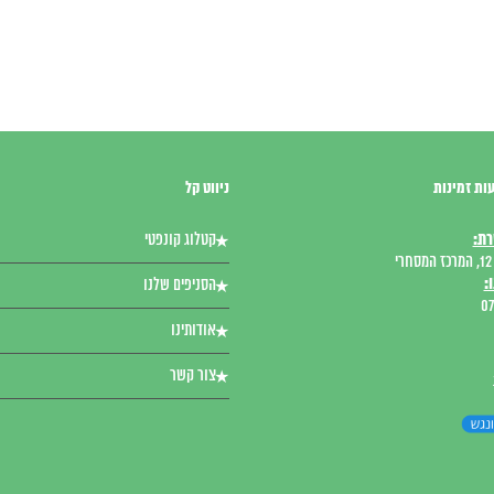
ות זמינות
ניווט קל
רת:
קטלוג קונפטי
י
:
הסניפים שלנו
07
אודותינו
צור קשר