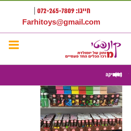
לג
תוכן
חייגו: 072-265-7809
|
Farhitoys@gmail.com
פלסטיקה ונרות (13)