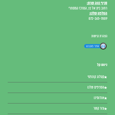
סניף נווה שרת:
רחוב בית אל 12, המרכז המסחרי
הטלפון שלנו:
072-265-7809
הצהרת נגישות
ניווט קל
קטלוג קונפטי
הסניפים שלנו
אודותינו
צור קשר