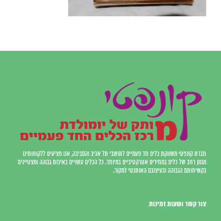
חברת קונפטי משווקת כלים חד פעמיים לתושבי תל אביב והסביבה, אנו מציעים ללקוחותינו
מגוון רחב של כלים במחירים אטרקטיביים במיוחד. כל הכלים עשויים באיכות גבוהה ומצטיינים
בקשיחותם הגבוהה ובעיצובם האותנטי למקור.
צור קשר ושעות זמינות