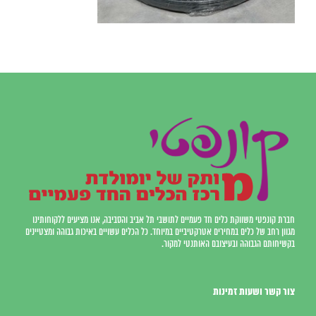
חברת קונפטי משווקת כלים חד פעמיים לתושבי תל אביב והסביבה, אנו מציעים ללקוחותינו
מגוון רחב של כלים במחירים אטרקטיביים במיוחד. כל הכלים עשויים באיכות גבוהה ומצטיינים
בקשיחותם הגבוהה ובעיצובם האותנטי למקור.
צור קשר ושעות זמינות