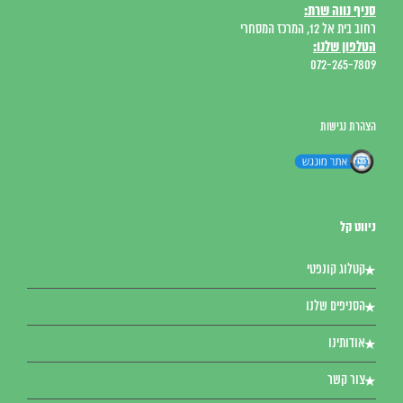
סניף נווה שרת:
רחוב בית אל 12, המרכז המסחרי
הטלפון שלנו:
072-265-7809
הצהרת נגישות
ניווט קל
קטלוג קונפטי
הסניפים שלנו
אודותינו
צור קשר