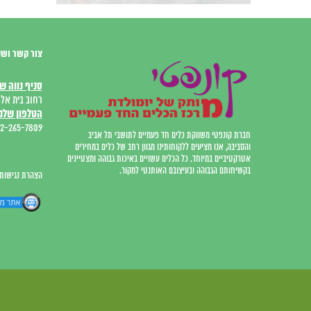
צור קשר ושע
סניף נווה ש
רחוב בית אל 12, המרכז המסחר
הטלפון שלנו
2-265-7809
חברת קונפטי משווקת כלים חד פעמיים לתושבי תל אביב
והסביבה, אנו מציעים ללקוחותינו מגוון רחב של כלים במחירים
אטרקטיביים במיוחד. כל הכלים עשויים באיכות גבוהה ומצטיינים
בקשיחותם הגבוהה ובעיצובם האותנטי למקור.
הצהרת נגישות