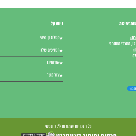
ות זמינות
ניווט קל
רת:
קטלוג קונפטי
י
:
הסניפים שלנו
07
אודותינו
צור קשר
כל הזכויות שמורות © קונפטי