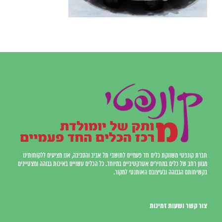
חברת קונפטי משווקת כלים חד פעמיים לתושבי תל אביב והסביבה, אנו מציעים ללקוחותינו
מגוון רחב של כלים במחירים אטרקטיביים במיוחד. כל הכלים עשויים באיכות גבוהה ומצטיינים
בקשיחותם הגבוהה ובעיצובם האותנטי למקור.
צור קשר ושעות זמינות