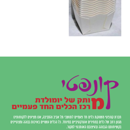
חברת קונפטי משווקת כלים חד פעמיים לתושבי תל אביב והסביבה, אנו מציעים ללקוחותינו
מגוון רחב של כלים במחירים אטרקטיביים במיוחד. כל הכלים עשויים באיכות גבוהה ומצטיינים
בקשיחותם הגבוהה ובעיצובם האותנטי למקור.