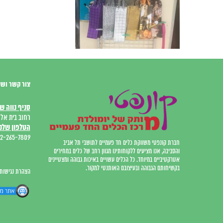
צור קשר ושע
סניף נווה ש
רחוב בית אל 12, המרכז המסחר
הטלפון שלנו
2-265-7809
חברת קונפטי משווקת כלים חד פעמיים לתושבי תל אביב
והסביבה, אנו מציעים ללקוחותינו מגוון רחב של כלים במחירים
אטרקטיביים במיוחד. כל הכלים עשויים באיכות גבוהה ומצטיינים
בקשיחותם הגבוהה ובעיצובם האותנטי למקור.
הצהרת נגישות