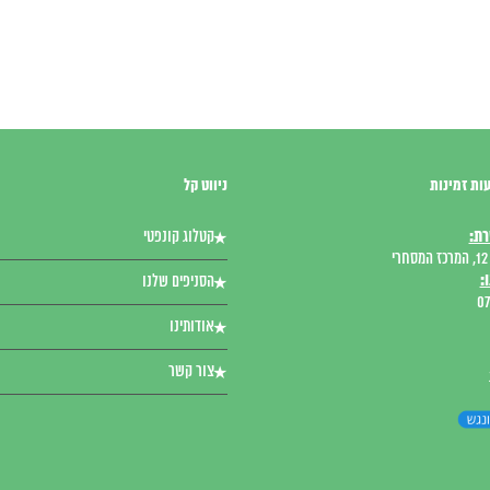
ות זמינות
ניווט קל
רת:
קטלוג קונפטי
י
:
הסניפים שלנו
07
אודותינו
צור קשר