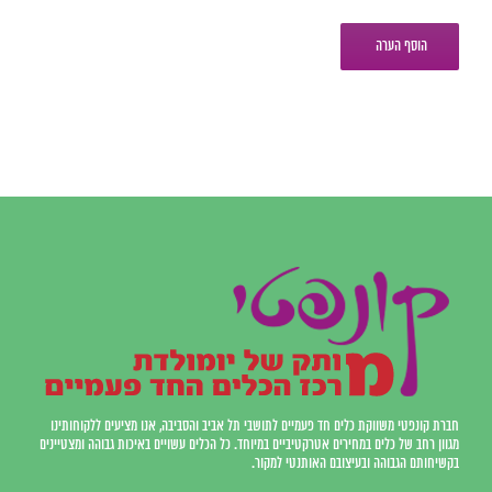
חברת קונפטי משווקת כלים חד פעמיים לתושבי תל אביב והסביבה, אנו מציעים ללקוחותינו
מגוון רחב של כלים במחירים אטרקטיביים במיוחד. כל הכלים עשויים באיכות גבוהה ומצטיינים
בקשיחותם הגבוהה ובעיצובם האותנטי למקור.